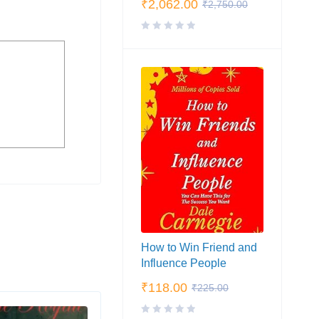
₹
2,062.00
₹
2,750.00
How to Win Friend and
Influence People
₹
118.00
₹
225.00
SALE
SA