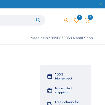
0
0
Need help?
9990860860 Nanhi Shop