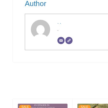
Author
. .
.
SALE
SALE