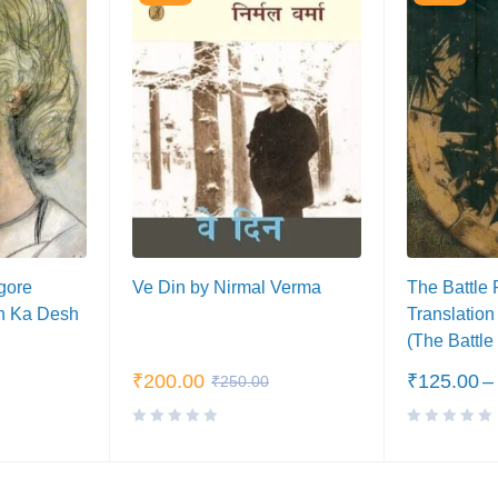
gore
Ve Din by Nirmal Verma
The Battle 
h Ka Desh
Translation
(The Battle
₹
200.00
₹
125.00
–
₹
250.00