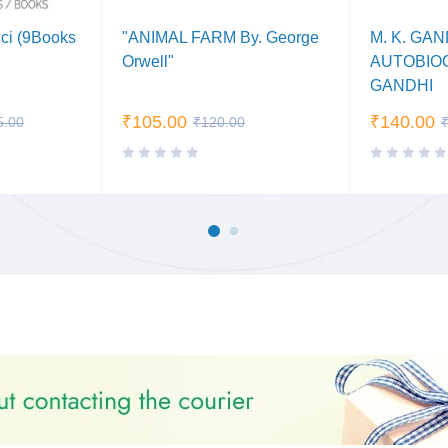
ci (9Books
"ANIMAL FARM By. George
M. K. GAN
Orwell"
AUTOBIOG
GANDHI
₹
105.00
₹
140.00
5.00
₹
120.00