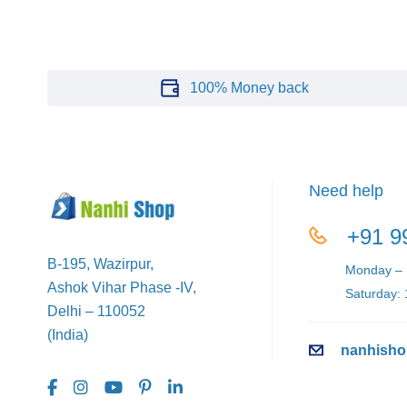
100% Money back
Need help
+91 9
B-195, Wazirpur,
Monday – F
Ashok Vihar Phase -IV,
Saturday: 
Delhi – 110052
(India)
nanhisho