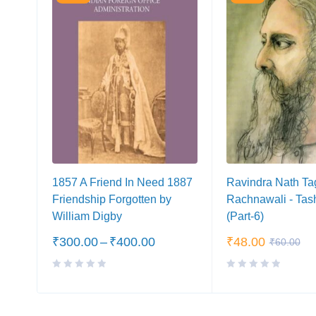
1857 A Friend In Need 1887
Ravindra Nath Ta
Friendship Forgotten by
Rachnawali - Tas
William Digby
(Part-6)
₹
300.00
–
₹
400.00
₹
48.00
₹
60.00