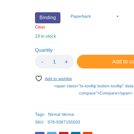
Binding
Clear
19 in stock
Quantity
Add to ca
<span class="ts-tooltip button-tooltip" data
compare">Compare</span>
Tags:
Nirmal Verma
SKU:
978-9387155503