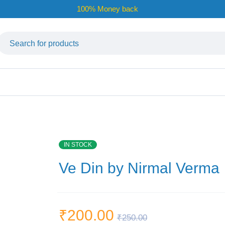
100% Money back
IN STOCK
Ve Din by Nirmal Verma
₹
200.00
₹
250.00