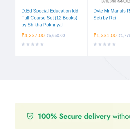
YING
D.Ed Special Education Idd
Dvte Mr Manuls R
le
Full Course Set (12 Books)
Set) by Rci
by Shikha Pokhriyal
₹
4,237.00
₹
1,331.00
₹
5,650.00
₹
1,77