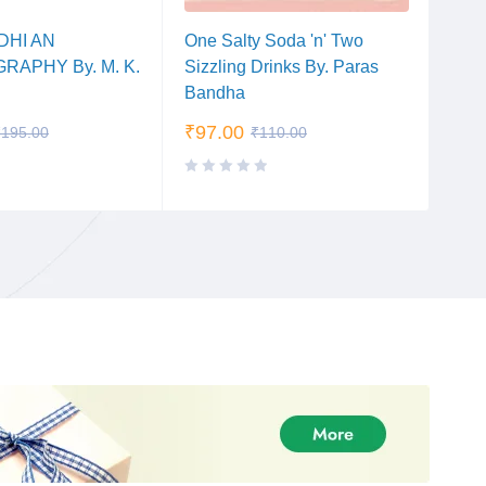
DHI AN
One Salty Soda 'n' Two
HO
RAPHY By. M. K.
Sizzling Drinks By. Paras
& S
Bandha
Car
₹
97.00
₹
11
₹
195.00
₹
110.00